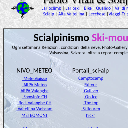
Scialpinismo
Ski-mou
Ogni settimana Relazioni, condizioni della neve, Photo-Gallery e
Valsassina, Svizzera; oltre a report complet
NIVO_METEO
Portali_sci-alp
Camptocamp
MeteoSuisse
ARPA Meteo
Skitour
ARPA Valanghe
Gulliver
Snowinfo CH
On-ice
Boll. valanghe CH
The top
Valtellina Webcam
Skitouren
METEOMONT
hickr