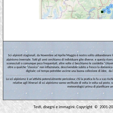
Sci-alpinisti stagionali, da Novembre ad Aprile/Maggio è nostro solito abbandonare l
alpinismo invernale. Tutti gli anni cerchiamo di individuare gite diverse, e questa ricerc
sconosciuti o comunque poco frequentati, altre volte ci becchiamo le cosidette "chiavi
oltre a qualche "classica" non inflazionata, descrivendole subito a fresco la domenic
digitale; col tempo potrebbe uscirne una buona collezione di idee, da 
Lo sci-alpinismo è un'attività potenzialmente pericolosa; chi la pratica lo fa a suo rischi
relative agli itinerari di sci alpinismo vanno verificate di volta in volta sul posto, 
meteorologici prima di pianificare un
Testi, disegni e immagini: Copyright © 2001-2