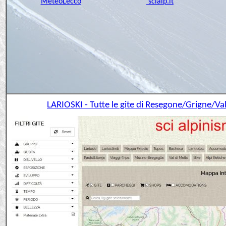
MeteoLecco
scialp.it
LARIOSKI - Tutte le gite di Resegone/Grigne/Va