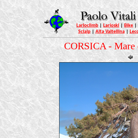
Larioclimb
|
Larioski
|
Bike
|
Scialp
|
Alta Valtellina
|
Lec
CORSICA - Mare d'