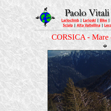
Larioclimb
|
Larioski
|
Bike
|
Scialp
|
Alta Valtellina
|
Lec
CORSICA - Mare d'