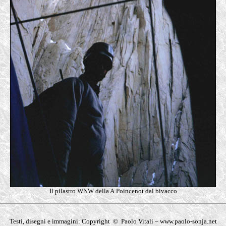
Il pilastro WNW della A.Poincenot dal bivacco
Testi, disegni e immagini: Copyright © Paolo Vitali – www.paolo-sonja.net