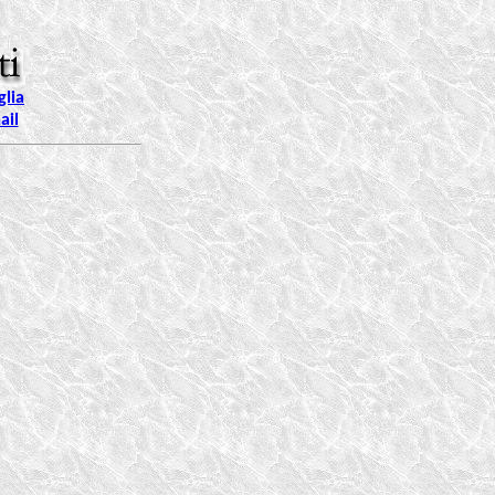
lia
il