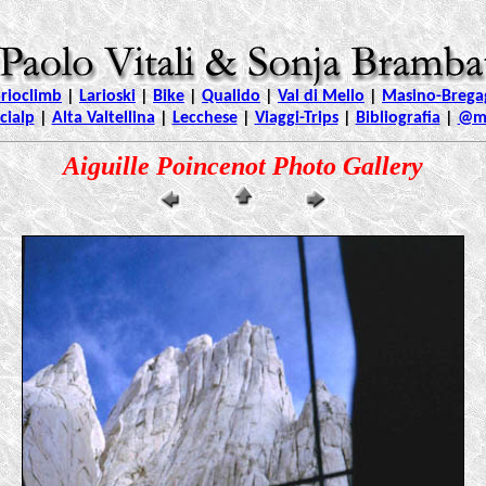
arioclimb
|
Larioski
|
Bike
|
Qualido
|
Val di Mello
|
Masino-Bregag
cialp
|
Alta Valtellina
|
Lecchese
|
Viaggi-Trips
|
Bibliografia
|
@ma
Aiguille Poincenot Photo Gallery