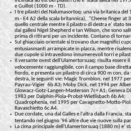
inclinata ad est dei pilastri che e' stata salita nel 
e Guillot (1000 m - TD).
I tre pilastri del Nalumasortoq: una via britanica del 
m - E4 A2 della scala britannica), "Cheese finger at
quello centrale mentre il pilastro di destra e' stato t
dai gallesi Nigel Shepherd e Ian Wilson, che sono sal
prima di ritirarsi per un incidente. Contano di tornar
Sul ghiacciaio orientale si trovano due magnifici cu
entusiasmanti arrampicate in placca, mentre risalend
due cupole si intravedono innumerevoli torri e pilastr
Il versante ovest dell'Ulamertorsuaq: risulta essere il 
velocemente raggiungibile, con il campo base dirett
fiordo, e presenta un pilastro di circa 900 m con, da s
destra, le seguinti vie: Magic Tromblon, nel 1977 per
Payrau-Vigier 6b A3; Moby Dick, nel 1994 per Alber
Glowacz-Gotz-Langen-Masterson 7c+ A1; Geneva Di
1983 per Dalphin-Piola-Probst-Wietlisbach 6b A4;
Quadrophenia, nel 1995 per Cavagnetto-Motto-Piol
Ravaschietto 6c A4.
Due cordate, una dal Galles e l'altra dalla Francia, s
tentando nel giugno '96 altre due vie nuove sulla par
La cima principale dell'Ulamertorsuaq (1880 m) e' stat