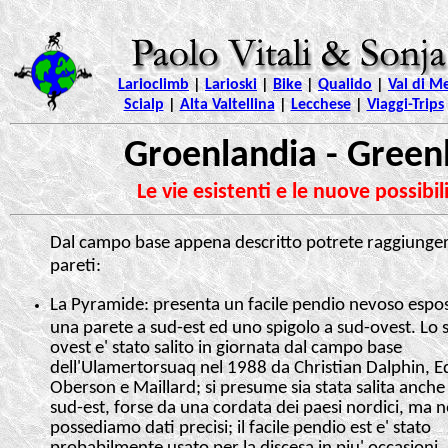
Larioclimb
|
Larioski
|
Bike
|
Qualido
|
Val di Me
Scialp
|
Alta Valtellina
|
Lecchese
|
Viaggi-Trips
Groenlandia - Green
Le vie esistenti e le nuove possibili
Dal campo base appena descritto potrete raggiungere
pareti:
La Pyramide: presenta un facile pendio nevoso espos
una parete a sud-est ed uno spigolo a sud-ovest. Lo 
ovest e' stato salito in giornata dal campo base
dell'Ulamertorsuaq nel 1988 da Christian Dalphin, 
Oberson e Maillard; si presume sia stata salita anche
sud-est, forse da una cordata dei paesi nordici, ma 
possediamo dati precisi; il facile pendio est e' stato
probabilmente usato per la discesa in piu' occasioni, 