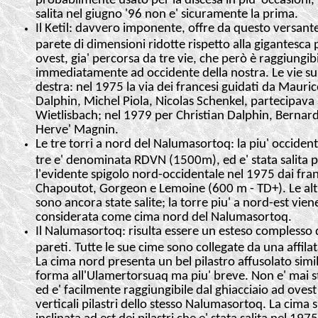
salita nel giugno '96 non e' sicuramente la prima.
Il Ketil: davvero imponente, offre da questo versant
parete di dimensioni ridotte rispetto alla gigantesca 
ovest, gia' percorsa da tre vie, che però è raggiungibi
immediatamente ad occidente della nostra. Le vie sul
destra: nel 1975 la via dei francesi guidati da Mauri
Dalphin, Michel Piola, Nicolas Schenkel, partecipava
Wietlisbach; nel 1979 per Christian Dalphin, Bernar
Herve' Magnin.
Le tre torri a nord del Nalumasortoq: la piu' occident
tre e' denominata RDVN (1500m), ed e' stata salita 
l'evidente spigolo nord-occidentale nel 1975 dai fran
Chapoutot, Gorgeon e Lemoine (600 m - TD+). Le al
sono ancora state salite; la torre piu' a nord-est vie
considerata come cima nord del Nalumasortoq.
Il Nalumasortoq: risulta essere un esteso complesso 
pareti. Tutte le sue cime sono collegate da una affilat
La cima nord presenta un bel pilastro affusolato simi
forma all'Ulamertorsuaq ma piu' breve. Non e' mai st
ed e' facilmente raggiungibile dal ghiacciaio ad ovest
verticali pilastri dello stesso Nalumasortoq. La cima