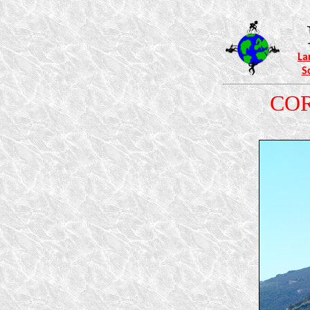
La
S
CORS