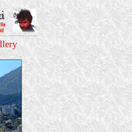
lia
il
llery