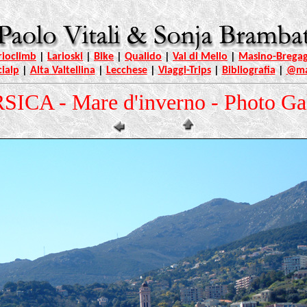
rioclimb
|
Larioski
|
Bike
|
Qualido
|
Val di Mello
|
Masino-Bregag
cialp
|
Alta Valtellina
|
Lecchese
|
Viaggi-Trips
|
Bibliografia
|
@ma
ICA - Mare d'inverno - Photo Ga