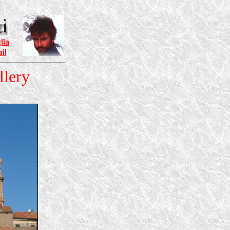
lia
il
llery