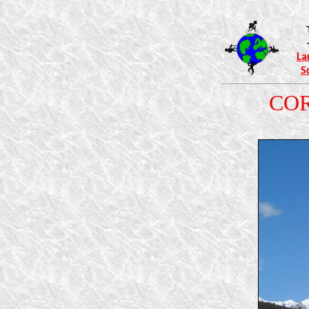
La
S
CORS