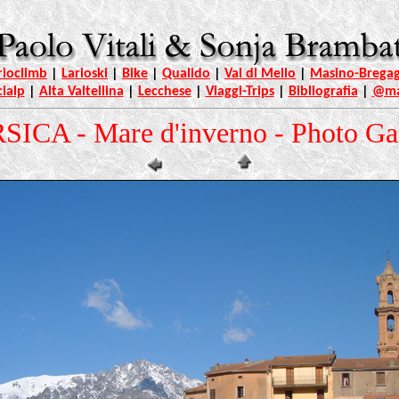
rioclimb
|
Larioski
|
Bike
|
Qualido
|
Val di Mello
|
Masino-Bregag
cialp
|
Alta Valtellina
|
Lecchese
|
Viaggi-Trips
|
Bibliografia
|
@ma
ICA - Mare d'inverno - Photo Ga