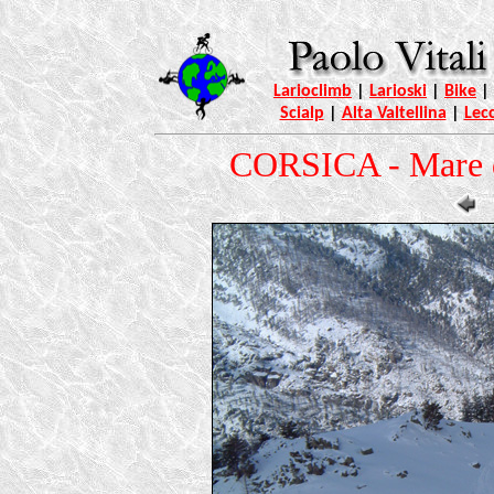
Larioclimb
|
Larioski
|
Bike
|
Scialp
|
Alta Valtellina
|
Lec
CORSICA - Mare d'