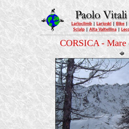
Larioclimb
|
Larioski
|
Bike
|
Scialp
|
Alta Valtellina
|
Lec
CORSICA - Mare d'