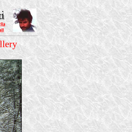
lia
il
llery