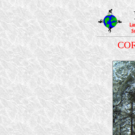
La
S
CORS