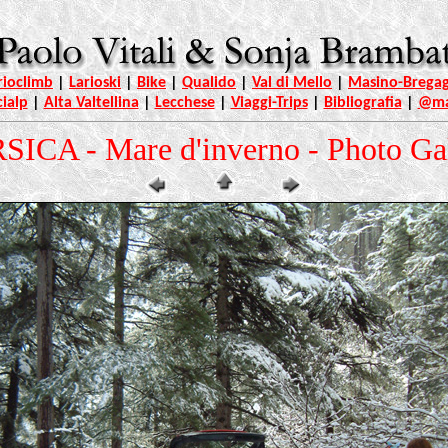
rioclimb
|
Larioski
|
Bike
|
Qualido
|
Val di Mello
|
Masino-Bregag
cialp
|
Alta Valtellina
|
Lecchese
|
Viaggi-Trips
|
Bibliografia
|
@ma
ICA - Mare d'inverno - Photo Ga