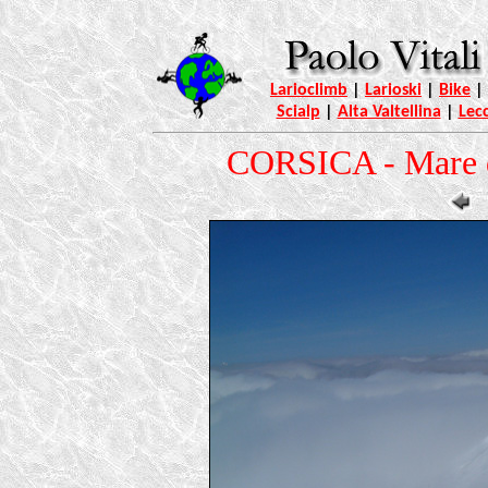
Larioclimb
|
Larioski
|
Bike
|
Scialp
|
Alta Valtellina
|
Lec
CORSICA - Mare d'