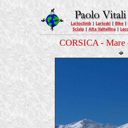
Larioclimb
|
Larioski
|
Bike
|
Scialp
|
Alta Valtellina
|
Lec
CORSICA - Mare d'