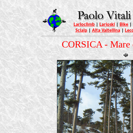
Larioclimb
|
Larioski
|
Bike
|
Scialp
|
Alta Valtellina
|
Lec
CORSICA - Mare d'