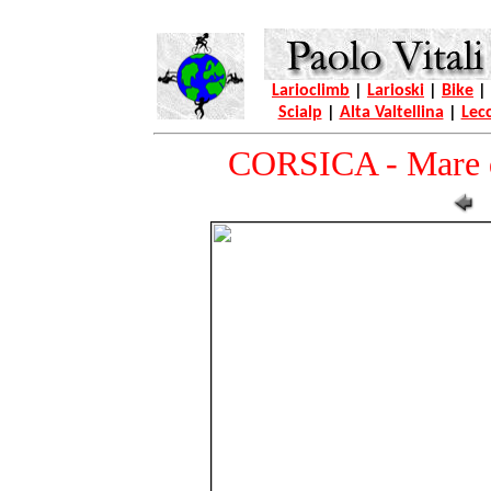
Larioclimb
|
Larioski
|
Bike
|
Scialp
|
Alta Valtellina
|
Lec
CORSICA - Mare d'