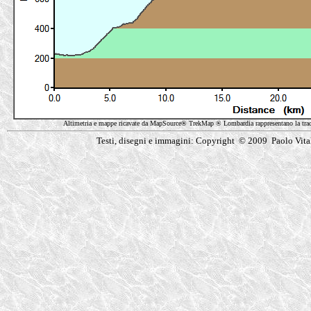
Altimetria e mappe ricavate da MapSource® TrekMap ® Lombardia rappresentano la t
Testi, disegni e immagini: Copyright © 2009 Paolo Vita