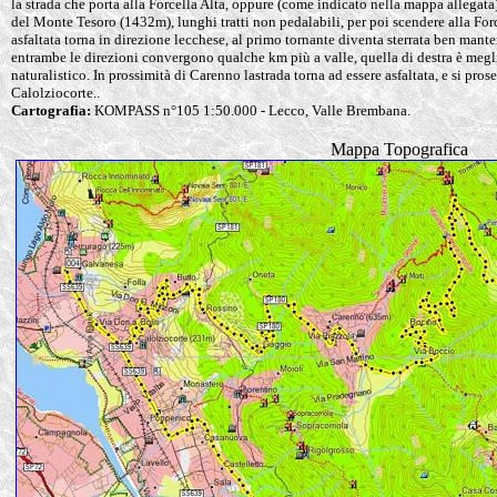
la strada che porta alla Forcella Alta, oppure (come indicato nella mappa allegata)
del Monte Tesoro (1432m), lunghi tratti non pedalabili, per poi scendere alla Forc
asfaltata torna in direzione lecchese, al primo tornante diventa sterrata ben mante
entrambe le direzioni convergono qualche km più a valle, quella di destra è meg
naturalistico. In prossimità di Carenno lastrada torna ad essere asfaltata, e si pr
Calolziocorte..
Cartografia:
KOMPASS n°105 1:50.000 - Lecco, Valle Brembana.
Mappa Topografica