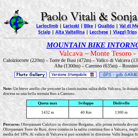
Larioclimb
|
Larioski
|
Bike
|
Qualido
|
Val di Me
Scialp
|
Alta Valtellina
|
Lecchese
|
Viaggi-Trips
MOUNTAIN BIKE INTORNO
Valcava – Monte Tesoro -
Calolziocorte (220m) – Torre de Busi (472m) – Valico di Valcava (
Alta (1300m) – Carenno (635m) – Rossino 
Note:
Un breve anello che percorre la classicissima salita della Valcava, la dorsal
discesa su una bella sterrata fino a Carenno..
.
Quota max
Sviluppo
Dislivello
1432 m
40 Km
1300 m
.
Percorso:
Oltrepassare Calolzio in direzione Bergamo, alla prima rotonda deviare
Oltrepassare Torre de Busi, dove comincia la salita continua fino a Valcava, negl
media del 18%. Al valico di Valcava si può scendere in direzione Valle Imagna fin