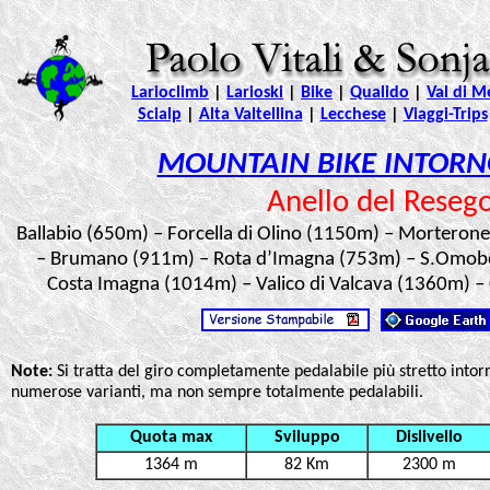
Larioclimb
|
Larioski
|
Bike
|
Qualido
|
Val di M
Scialp
|
Alta Valtellina
|
Lecchese
|
Viaggi-Trips
MOUNTAIN BIKE INTORN
Anello del Reseg
Ballabio (650m) – Forcella di Olino (1150m) – Morteron
– Brumano (911m) – Rota d’Imagna (753m) – S.Omobo
Costa Imagna (1014m) – Valico di Valcava (1360m) – C
Note:
Si tratta del giro completamente pedalabile più stretto into
numerose varianti, ma non sempre totalmente pedalabili.
Quota max
Sviluppo
Dislivello
1364 m
82 Km
2300 m