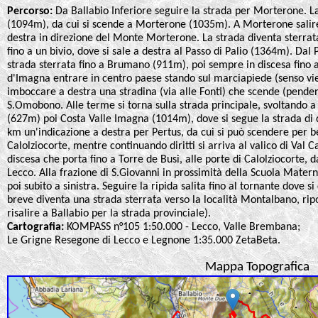
Percorso:
Da Ballabio Inferiore seguire la strada per Morterone. La 
(1094m), da cui si scende a Morterone (1035m). A Morterone salire
destra in direzione del Monte Morterone. La strada diventa sterrata
fino a un bivio, dove si sale a destra al Passo di Palio (1364m). D
strada sterrata fino a Brumano (911m), poi sempre in discesa fino
d'Imagna entrare in centro paese stando sul marciapiede (senso vie
imboccare a destra una stradina (via alle Fonti) che scende (penden
S.Omobono. Alle terme si torna sulla strada principale, svoltando a 
(627m) poi Costa Valle Imagna (1014m), dove si segue la strada di 
km un'indicazione a destra per Pertus, da cui si può scendere per be
Calolziocorte, mentre continuando diritti si arriva al valico di Va
discesa che porta fino a Torre de Busi, alle porte di Calolziocorte, d
Lecco. Alla frazione di S.Giovanni in prossimità della Scuola Materna
poi subito a sinistra. Seguire la ripida salita fino al tornante dove 
breve diventa una strada sterrata verso la località Montalbano, ripo
risalire a Ballabio per la strada provinciale).
Cartografia:
KOMPASS n°105 1:50.000 - Lecco, Valle Brembana;
Le Grigne Resegone di Lecco e Legnone 1:35.000 ZetaBeta.
Mappa Topografica