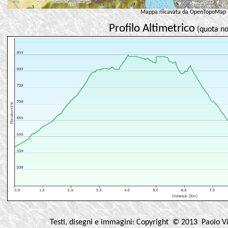
Mappa riicavata da OpenTopoMap
.
Profilo Altimetrico
(quota no
Testi, disegni e immagini: Copyright © 2013 Paolo Vi