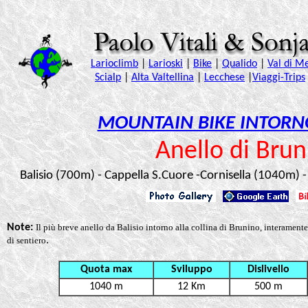
MOUNTAIN BIKE INTORNO
Anello di Brun
Balisio (700m) - Cappella S.Cuore -
Cornisella (1040m) -
Note:
Il più breve anello da Balisio intorno alla collina di Brunino, interamente 
di sentiero
.
Quota max
Sviluppo
Dislivello
1040 m
12 Km
500 m