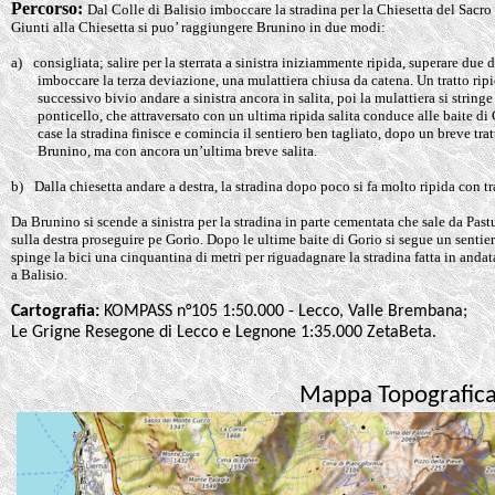
Percorso:
Dal Colle di Balisio imboccare la stradina per la Chiesetta del Sacro 
Giunti alla Chiesetta si puo’ raggiungere Brunino in due modi:
a)
consigliata; salire per la sterrata a sinistra iniziammente ripida, superare due
imboccare la terza deviazione, una mulattiera chiusa da catena. Un tratto ripi
successivo bivio andare a sinistra ancora in salita, poi la mulattiera si stri
ponticello, che attraversato con un ultima ripida salita conduce alle baite di 
case la stradina finisce e comincia il sentiero ben tagliato, dopo un breve trat
Brunino, ma con ancora un’ultima breve salita.
b)
Dalla chiesetta andare a destra, la stradina dopo poco si fa molto ripida con 
Da Brunino si scende a sinistra per la stradina in parte cementata che sale da Past
sulla destra proseguire pe Gorio. Dopo le ultime baite di Gorio si segue un sentiero
spinge la bici una cinquantina di metri per riguadagnare la stradina fatta in andat
a Balisio.
Cartografia:
KOMPASS n°105 1:50.000 - Lecco, Valle Brembana;
Le Grigne Resegone di Lecco e Legnone 1:35.000 ZetaBeta.
Mappa Topografic