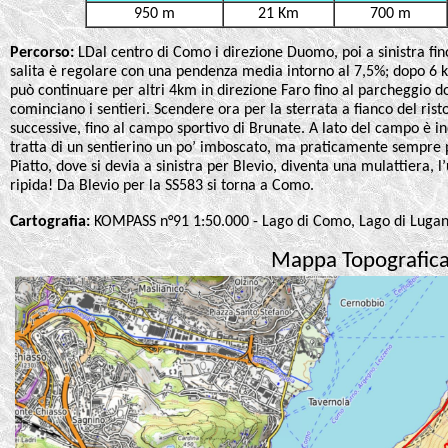
950 m
21 Km
700 m
Percorso:
LDal centro di Como i direzione Duomo, poi a sinistra fi
salita è regolare con una pendenza media intorno al 7,5%; dopo 6 k
può continuare per altri 4km in direzione Faro fino al parcheggio d
cominciano i sentieri. Scendere ora per la sterrata a fianco del rist
successive, fino al campo sportivo di Brunate. A lato del campo è in
tratta di un sentierino un po’ imboscato, ma praticamente sempre p
Piatto, dove si devia a sinistra per Blevio, diventa una mulattiera, 
ripida! Da Blevio per la SS583 si torna a Como.
Cartografia:
KOMPASS n°91 1:50.000 - Lago di Como, Lago di Lugan
Mappa Topografic